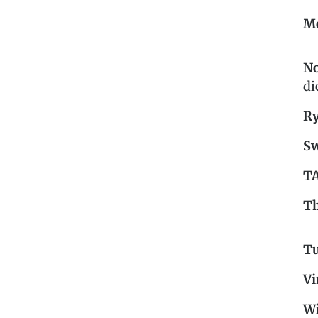
M
No
di
Ry
Sw
T
Th
Tu
Vi
Wi