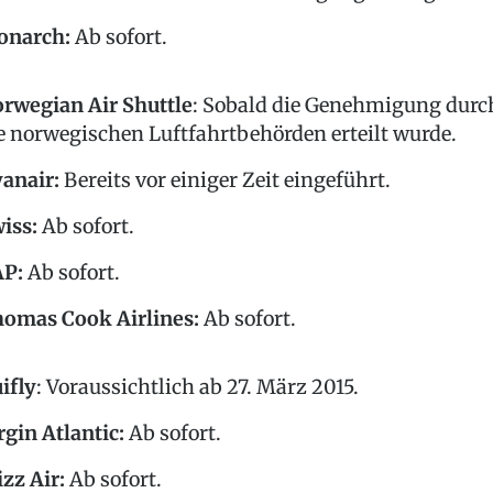
onarch
:
Ab sofort.
rwegian Air Shuttle
: Sobald die Genehmigung durc
e norwegischen Luftfahrtbehörden erteilt wurde.
anair
:
Bereits vor einiger Zeit eingeführt.
iss:
Ab sofort.
AP
:
Ab sofort.
omas Cook Airlines:
Ab sofort.
ifly
: Voraussichtlich ab 27. März 2015.
rgin Atlantic:
Ab sofort.
zz Air:
Ab sofort.