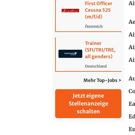
Ai
First Officer
Cessna 525
(m/f/d)
Ae
Österreich
Ai
Trainer
Ai
(SFI/TRI/TRE,
all genders)
Ai
Deutschland
Au
Mehr Top-Jobs >
C
Jetzt eigene
Stellenanzeige
Ea
schalten
Ed
Eu