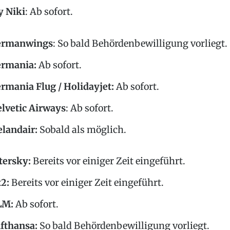
y Niki
: Ab sofort.
ermanwings
: So bald Behördenbewilligung vorliegt.
ermania
:
Ab sofort.
rmania Flug / Holidayjet
:
Ab sofort.
lvetic Airways
: Ab sofort.
elandair:
Sobald als möglich.
tersky:
Bereits vor einiger Zeit eingeführt.
t2
:
Bereits vor einiger Zeit eingeführt.
LM
:
Ab sofort.
fthansa
:
So bald Behördenbewilligung vorliegt.