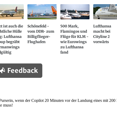
zt ist auch die
Schönefeld -
500 Mark,
Lufthansa
htliche Hülle
vom DDR- zum
Flamingos und
macht bei
g: Lufthansa
Billigflieger-
Flüge für KLM -
Cityline 2
oup begräbt
Flughafen
wie Eurowings
vorwärts
rmanwings
zu Lufthansa
dgültig
fand
Feedback