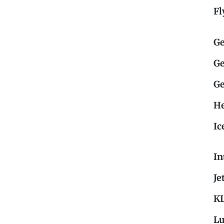
Fl
G
G
Ge
He
Ic
In
Je
K
Lu