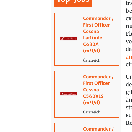
tr
be
ex
Commander /
First Officer
nu
Cessna
Fl
Latitude
vo
C680A
da
(m/f/d)
an
Österreich
ei
Um
Commander /
First Officer
de
Cessna
gi
C560XLS
än
(m/f/d)
st
Österreich
eu
Re
Commander /