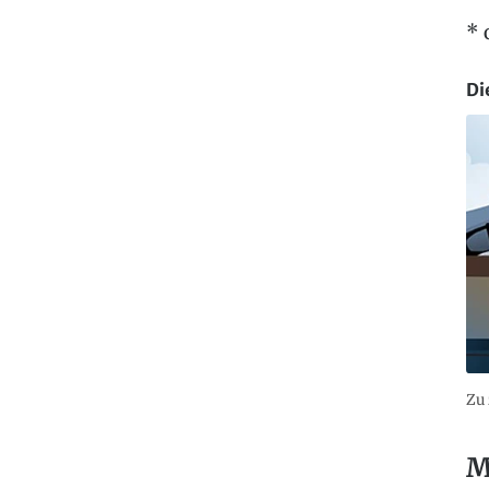
* 
Di
Zu 
M