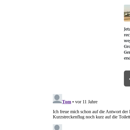
Jet
rec
we
Gr
Ge
en