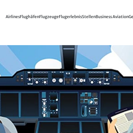
Airlines
Flughäfen
Flugzeuge
Flugerlebnis
Stellen
Business Aviation
Ge