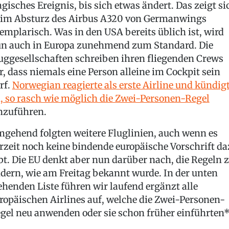
agisches Ereignis, bis sich etwas ändert. Das zeigt si
im Absturz des Airbus A320 von Germanwings
emplarisch. Was in den USA bereits üblich ist, wird
n auch in Europa zunehmend zum Standard. Die
uggesellschaften schreiben ihren fliegenden Crews
r, dass niemals eine Person alleine im Cockpit sein
rf.
Norwegian reagierte als erste Airline und kündig
, so rasch wie möglich die Zwei-Personen-Regel
nzuführen.
gehend folgten weitere Fluglinien, auch wenn es
rzeit noch keine bindende europäische Vorschrift da
bt. Die EU denkt aber nun darüber nach, die Regeln 
dern, wie am Freitag bekannt wurde. In der unten
ehenden Liste führen wir laufend ergänzt alle
ropäischen Airlines auf, welche die Zwei-Personen-
gel neu anwenden oder sie schon früher einführten*