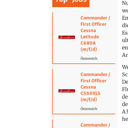
Nu
we
Em
Commander /
First Officer
di
Cessna
Es
Latitude
ul
C680A
en
(m/f/d)
An
Österreich
We
Sc
Commander /
First Officer
De
Cessna
Fl
C560XLS
de
(m/f/d)
de
Österreich
A3
he
Commander /