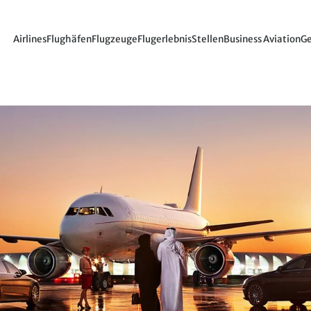
Airlines
Flughäfen
Flugzeuge
Flugerlebnis
Stellen
Business Aviation
Ge