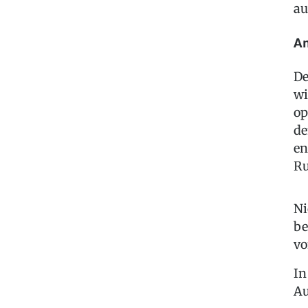
au
An
De
wi
op
de
en
Ru
Ni
be
vo
In
Au