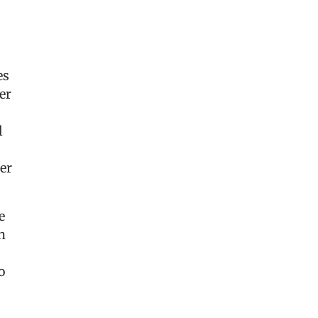
es
er
l
er
e
h
o