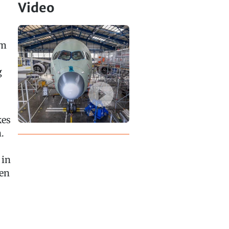
Video
em
g
kes
.
 in
nen