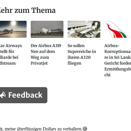
ehr zum Thema
tar Airways
Der Airbus A319
So sollen
Airbus-
tellt für
Neo auf dem
Superreiche in
Korruptionsa
liarde bei
Weg zum
ihrem A320
re in Sri Lank
lfstream
Privatjet
fliegen
Gericht forder
Ermittlungsb
cht
Feedback