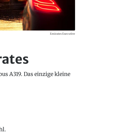
Emirates Executive
rates
bus A319. Das einzige kleine
hl.