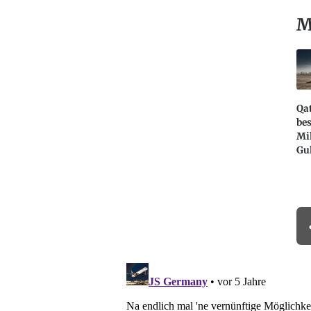
M
Qa
bes
Mil
Gu