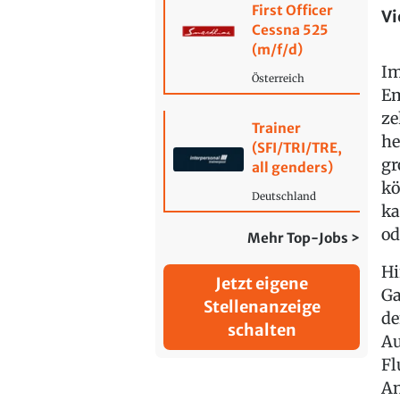
First Officer
Vi
Cessna 525
(m/f/d)
Im
Österreich
Em
ze
Trainer
he
(SFI/TRI/TRE,
gr
all genders)
kö
Deutschland
ka
od
Mehr Top-Jobs >
Hi
Jetzt eigene
Ga
Stellenanzeige
de
schalten
Au
Fl
An