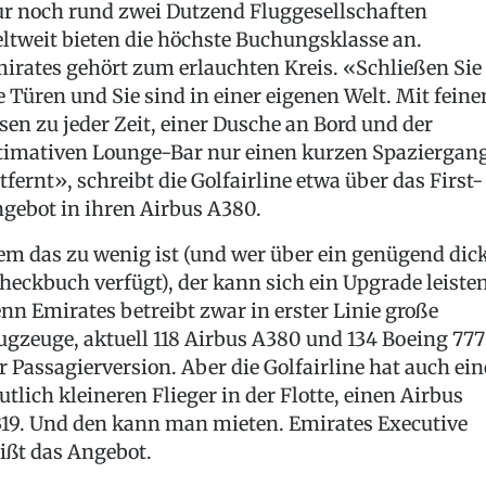
r noch rund zwei Dutzend Fluggesellschaften
ltweit bieten die höchste Buchungsklasse an.
irates gehört zum erlauchten Kreis. «Schließen Sie
e Türen und Sie sind in einer eigenen Welt. Mit fein
sen zu jeder Zeit, einer Dusche an Bord und der
timativen Lounge-Bar nur einen kurzen Spaziergan
tfernt», schreibt die Golfairline etwa über das First-
gebot in ihren Airbus A380.
m das zu wenig ist (und wer über ein genügend dic
heckbuch verfügt), der kann sich ein Upgrade leisten
nn Emirates betreibt zwar in erster Linie große
ugzeuge, aktuell 118 Airbus A380 und 134 Boeing 777
r Passagierversion. Aber die Golfairline hat auch ei
utlich kleineren Flieger in der Flotte, einen Airbus
19. Und den kann man mieten. Emirates Executive
ißt das Angebot.