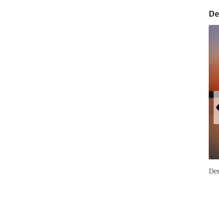
De
Der