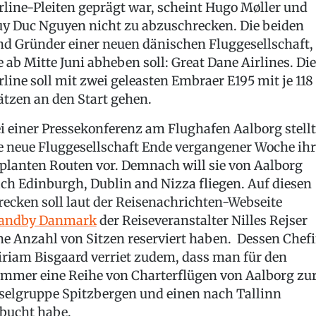
rline-Pleiten geprägt war, scheint Hugo Møller und
y Duc Nguyen nicht zu abzuschrecken. Die beiden
nd Gründer einer neuen dänischen Fluggesellschaft,
e ab Mitte Juni abheben soll: Great Dane Airlines. Die
rline soll mit zwei geleasten Embraer E195 mit je 118
ätzen an den Start gehen.
i einer Pressekonferenz am Flughafen Aalborg stellt
e neue Fluggesellschaft Ende vergangener Woche ihr
planten Routen vor. Demnach will sie von Aalborg
ch Edinburgh, Dublin and Nizza fliegen. Auf diesen
recken soll laut der Reisenachrichten-Webseite
andby Danmark
der Reiseveranstalter Nilles Rejser
ne Anzahl von Sitzen reserviert haben. Dessen Chef
riam Bisgaard verriet zudem, dass man für den
mmer eine Reihe von Charterflügen von Aalborg zu
selgruppe Spitzbergen und einen nach Tallinn
bucht habe.