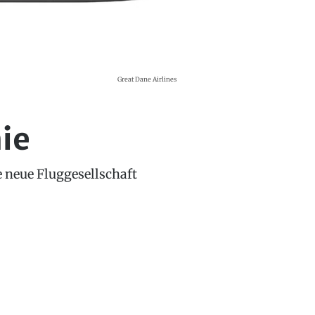
Great Dane Airlines
ie
e neue Fluggesellschaft