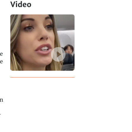
Video
e
e
in
r