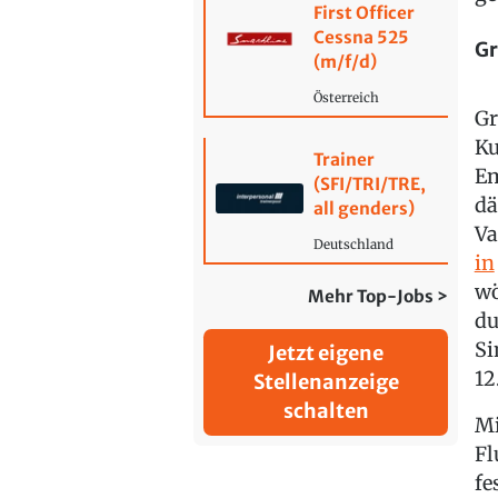
First Officer
Cessna 525
Gr
(m/f/d)
Österreich
Gr
Ku
Trainer
Em
(SFI/TRI/TRE,
dä
all genders)
Va
Deutschland
in
wö
Mehr Top-Jobs >
du
Si
Jetzt eigene
12
Stellenanzeige
schalten
Mi
Fl
fe