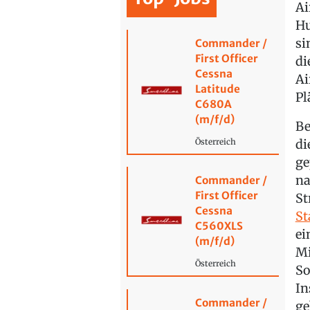
Ai
Hu
si
Commander /
First Officer
di
Cessna
Ai
Latitude
Pl
C680A
(m/f/d)
Be
di
Österreich
ge
na
Commander /
First Officer
St
Cessna
St
C560XLS
ei
(m/f/d)
Mi
Österreich
So
In
Commander /
ge