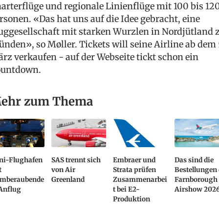
arterflüge und regionale Linienflüge mit 100 bis 12
rsonen. «Das hat uns auf die Idee gebracht, eine
uggesellschaft mit starken Wurzlen in Nordjütland 
ünden», so Møller. Tickets will seine Airline ab dem 
rz verkaufen - auf der Webseite tickt schon ein
untdown.
ehr zum Thema
ni-Flughafen
SAS trennt sich
Embraer und
Das sind die
t
von Air
Strata prüfen
Bestellungen 
emberaubende
Greenland
Zusammenarbei
Farnborough
Anflug
t bei E2-
Airshow 202
Produktion