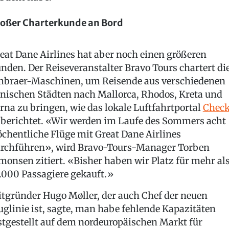
oßer Charterkunde an Bord
eat Dane Airlines hat aber noch einen größeren
nden. Der Reiseveranstalter Bravo Tours chartert di
braer-Maschinen, um Reisende aus verschiedenen
nischen Städten nach Mallorca, Rhodos, Kreta und
rna zu bringen, wie das lokale Luftfahrtportal
Check
berichtet. «Wir werden im Laufe des Sommers acht
chentliche Flüge mit Great Dane Airlines
rchführen», wird Bravo-Tours-Manager Torben
monsen zitiert. «Bisher haben wir Platz für mehr al
.000 Passagiere gekauft.»
tgründer Hugo Møller, der auch Chef der neuen
uglinie ist, sagte, man habe fehlende Kapazitäten
stgestellt auf dem nordeuropäischen Markt für