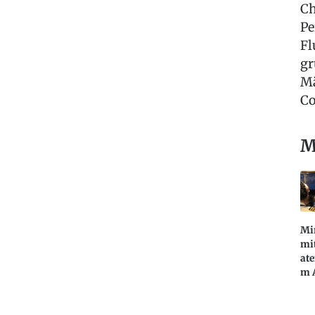
Ch
Pe
Fl
gr
Mä
Co
M
Mi
mi
at
m 