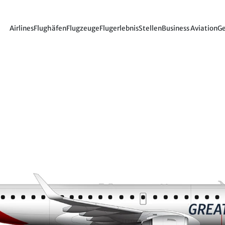
Airlines
Flughäfen
Flugzeuge
Flugerlebnis
Stellen
Business Aviation
Ge