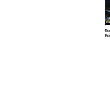
Boe
Bo