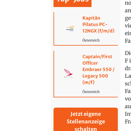
no
an
ge
Kapitän
Pilatus PC-
vi
12NGX (f/m/d)
ei
Fa
Österreich
Di
Captain/First
F 
Officer
dr
Embraer 550 /
La
Legacy 500
(m/f)
sc
Fa
Österreich
vo
au
Im
Jetzt eigene
Fr
Stellenanzeige
schalten