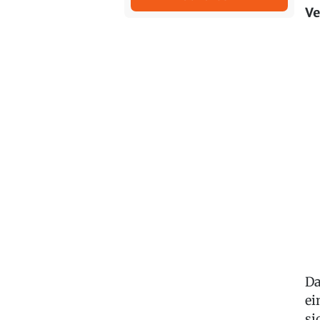
Ve
Da
ei
si