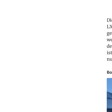
Di
LX
ge
we
de
is
nu
Bo