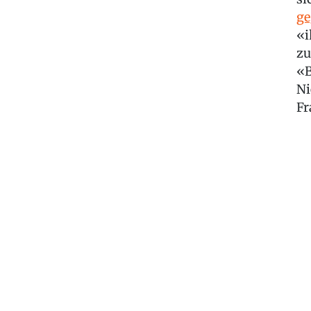
ge
«i
zu
«B
Ni
Fr