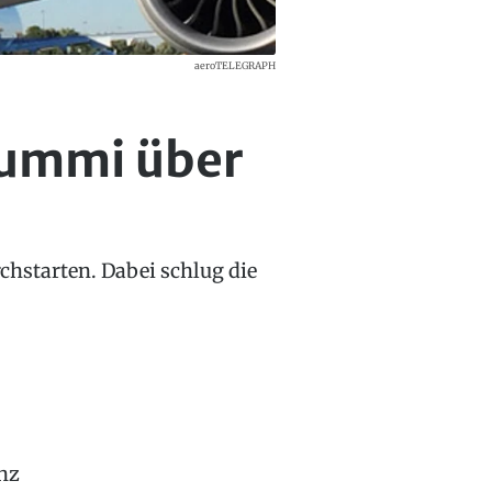
aeroTELEGRAPH
lummi über
hstarten. Dabei schlug die
nz