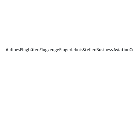
Airlines
Flughäfen
Flugzeuge
Flugerlebnis
Stellen
Business Aviation
Ge