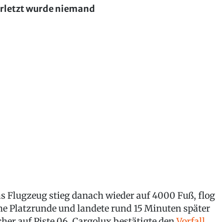
rletzt wurde niemand
s Flugzeug stieg danach wieder auf 4000 Fuß, flog
ne Platzrunde und landete rund 15 Minuten später
cher auf Piste 06. Cargolux bestätigte den
Vorfall