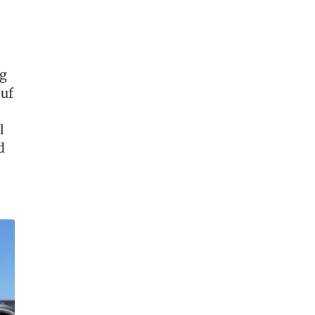
rg
auf
l
d