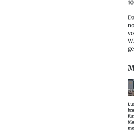
10
Da
no
vo
Wi
ge
M
Lu
bra
fün
Ma
me