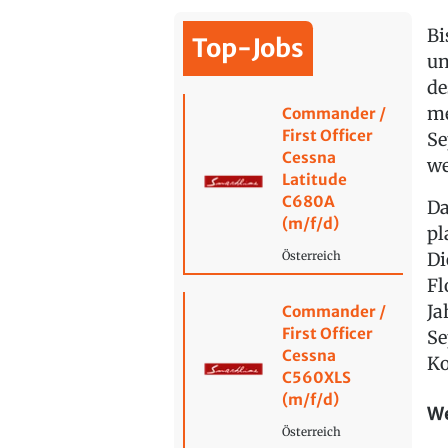
Bi
Top-Jobs
un
de
me
Commander /
First Officer
Se
Cessna
we
Latitude
C680A
Da
(m/f/d)
pl
Di
Österreich
Fl
Ja
Commander /
First Officer
Se
Cessna
Ko
C560XLS
(m/f/d)
We
Österreich