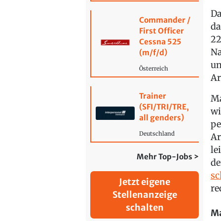
Da
Commander /
da
First Officer
22
Cessna 525
Na
(m/f/d)
un
Österreich
Ar
Trainer
Ma
(SFI/TRI/TRE,
wi
all genders)
pe
Deutschland
Ar
le
Mehr Top-Jobs >
de
sc
Jetzt eigene
re
Stellenanzeige
schalten
Ma