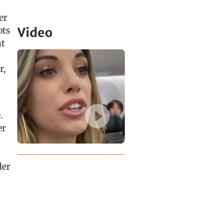
er
ots
Video
ht
r,
.
er
der