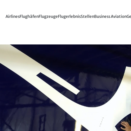
Airlines
Flughäfen
Flugzeuge
Flugerlebnis
Stellen
Business Aviation
Ge