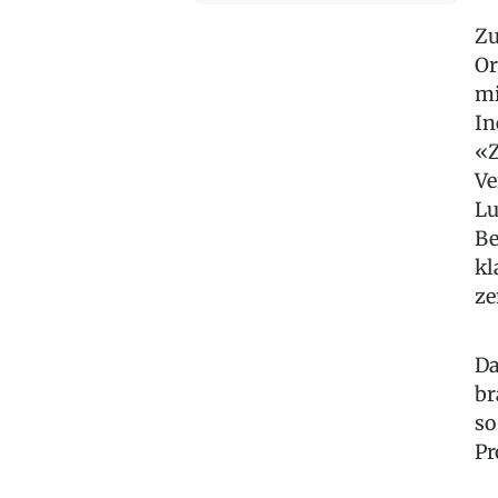
Zu
Or
mi
In
«Z
Ve
Lu
Be
kl
ze
Da
br
so
Pr