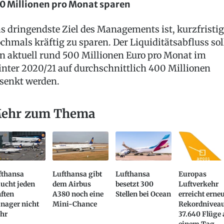
0 Millionen pro Monat sparen
s dringendste Ziel des Managements ist, kurzfristig
chmals kräftig zu sparen. Der Liquiditätsabfluss sol
n aktuell rund 500 Millionen Euro pro Monat im
nter 2020/21 auf durchschnittlich 400 Millionen
senkt werden.
ehr zum Thema
fthansa
Lufthansa gibt
Lufthansa
Europas
ucht jeden
dem Airbus
besetzt 300
Luftverkehr
ften
A380 noch eine
Stellen bei Ocean
erreicht erne
nager nicht
Mini-Chance
Rekordniveau
hr
37.640 Flüge