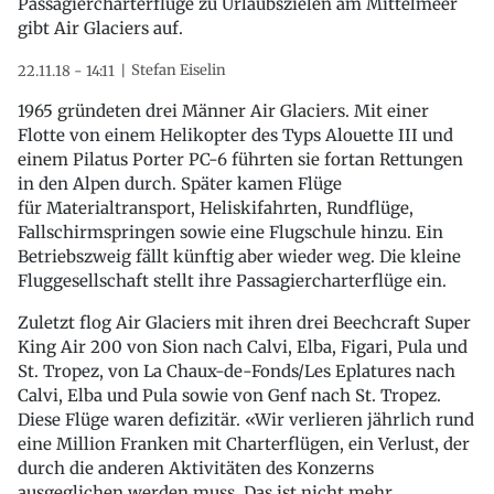
Passagiercharterflüge zu Urlaubszielen am Mittelmeer
gibt Air Glaciers auf.
Stefan Eiselin
22.11.18 - 14:11
1965 gründeten drei Männer Air Glaciers. Mit einer
Flotte von einem Helikopter des Typs Alouette III und
einem Pilatus Porter PC-6 führten sie fortan Rettungen
in den Alpen durch. Später kamen Flüge
für Materialtransport, Heliskifahrten, Rundflüge,
Fallschirmspringen sowie eine Flugschule hinzu. Ein
Betriebszweig fällt künftig aber wieder weg. Die kleine
Fluggesellschaft stellt ihre Passagiercharterflüge ein.
Zuletzt flog Air Glaciers mit ihren drei Beechcraft Super
King Air 200 von Sion nach Calvi, Elba, Figari, Pula und
St. Tropez, von La Chaux-de-Fonds/Les Eplatures nach
Calvi, Elba und Pula sowie von Genf nach St. Tropez.
Diese Flüge waren defizitär. «Wir verlieren jährlich rund
eine Million Franken mit Charterflügen, ein Verlust, der
durch die anderen Aktivitäten des Konzerns
ausgeglichen werden muss. Das ist nicht mehr