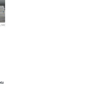
 / CC
otz