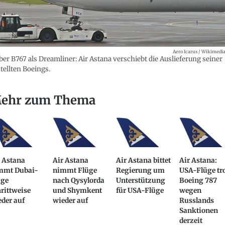
Aero Icarus / Wikimedia
ber B767 als Dreamliner: Air Astana verschiebt die Auslieferung seiner
tellten Boeings.
ehr zum Thema
r Astana
Air Astana
Air Astana bittet
Air Astana:
mmt Dubai-
nimmt Flüge
Regierung um
USA-Flüge tr
üge
nach Qysylorda
Unterstützung
Boeing 787
rittweise
und Shymkent
für USA-Flüge
wegen
der auf
wieder auf
Russlands
Sanktionen
derzeit