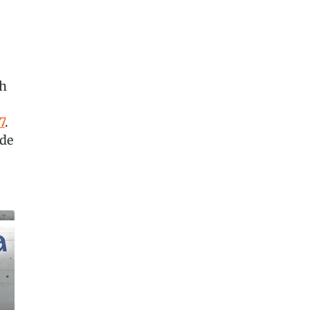
ch
7
.
ude