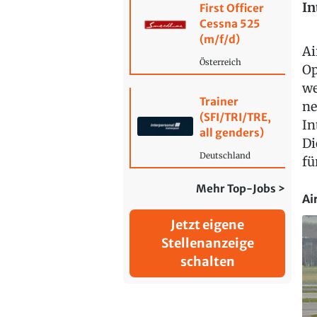
In
First Officer
Cessna 525
(m/f/d)
Ai
Österreich
Op
we
Trainer
ne
(SFI/TRI/TRE,
In
all genders)
Di
Deutschland
fü
Mehr Top-Jobs >
Ai
Jetzt eigene
Stellenanzeige
schalten