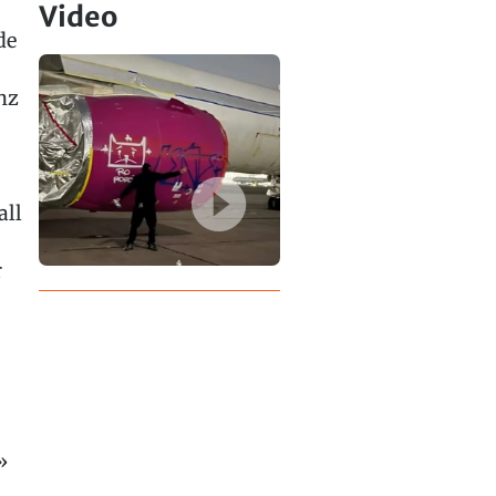
Video
de
nz
all
r
»