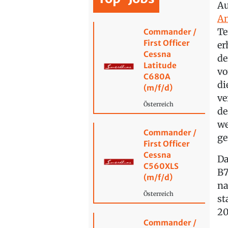
Au
An
Te
Commander /
First Officer
er
Cessna
de
Latitude
vo
C680A
di
(m/f/d)
ve
Österreich
de
we
Commander /
ge
First Officer
Cessna
Da
C560XLS
B7
(m/f/d)
na
Österreich
st
20
Commander /