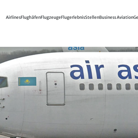
Airlines
Flughäfen
Flugzeuge
Flugerlebnis
Stellen
Business Aviation
Ge