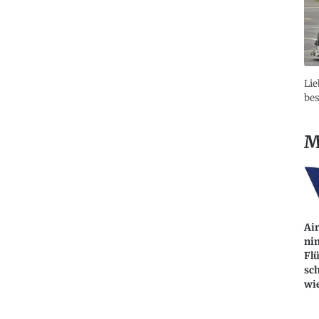
Lie
bes
M
Ai
ni
Fl
sch
wie