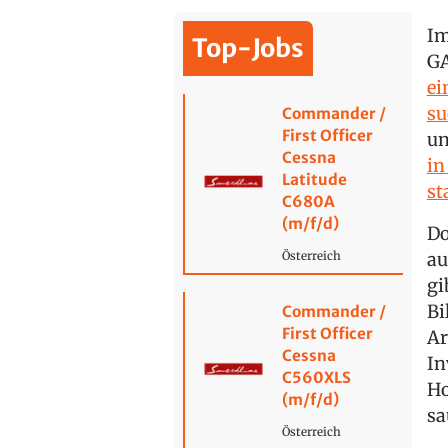
Im
Top-Jobs
G
ei
su
Commander /
First Officer
un
Cessna
in
Latitude
st
C680A
(m/f/d)
Do
au
Österreich
gi
Bi
Commander /
First Officer
Ar
Cessna
In
C560XLS
Ho
(m/f/d)
sa
Österreich