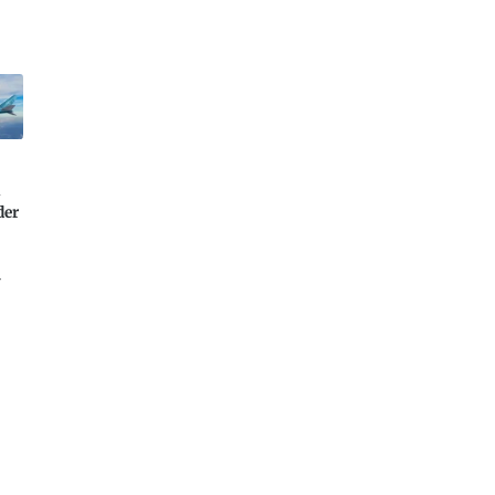
a
der
-