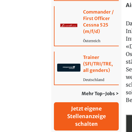
Ai
Commander /
First Officer
Da
Cessna 525
In
(m/f/d)
In
Österreich
«D
Os
Trainer
st
(SFI/TRI/TRE,
Se
all genders)
we
Deutschland
sc
so
Mehr Top-Jobs >
Be
Jetzt eigene
Stellenanzeige
schalten