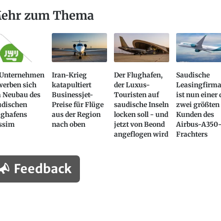
ehr zum Thema
 Unternehmen
Iran-Krieg
Der Flughafen,
Saudische
werben sich
katapultiert
der Luxus-
Leasingfirm
 Neubau des
Businessjet-
Touristen auf
ist nun einer 
udischen
Preise für Flüge
saudische Inseln
zwei größten
ughafens
aus der Region
locken soll - und
Kunden des
ssim
nach oben
jetzt von Beond
Airbus-A350
angeflogen wird
Frachters
Feedback