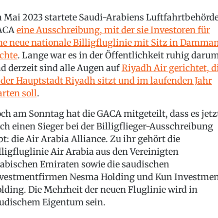
 Mai 2023 startete Saudi-Arabiens Luftfahrtbehörd
ACA
eine Ausschreibung, mit der sie Investoren für
ne neue nationale Billigfluglinie mit Sitz in Damma
chte
. Lange war es in der Öffentlichkeit ruhig daru
d derzeit sind alle Augen auf
Riyadh Air gerichtet, d
 der Hauptstadt Riyadh sitzt und im laufenden Jahr
arten soll
.
ch am Sonntag hat die GACA mitgeteilt, dass es jetz
ch einen Sieger bei der Billigflieger-Ausschreibung
bt: die Air Arabia Alliance. Zu ihr gehört die
lligfluglinie Air Arabia aus den Vereinigten
abischen Emiraten sowie die saudischen
vestmentfirmen Nesma Holding und Kun Investmen
lding. Die Mehrheit der neuen Fluglinie wird in
udischem Eigentum sein.