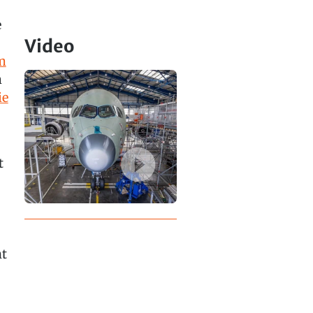
e
Video
m
m
ie
t
t