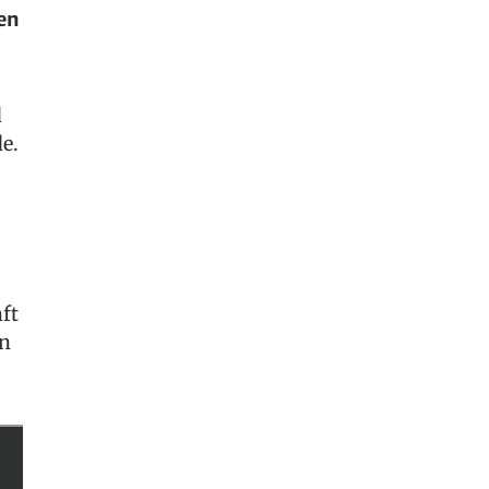
gen
d
e.
ft
en