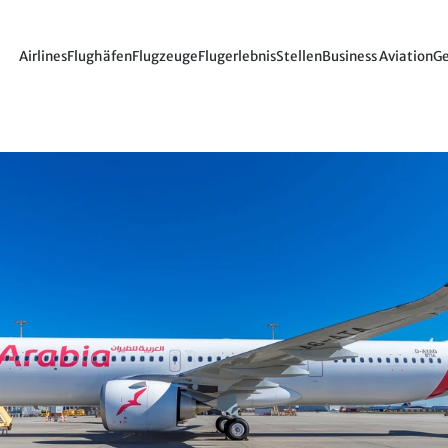
Airlines
Flughäfen
Flugzeuge
Flugerlebnis
Stellen
Business Aviation
Ge