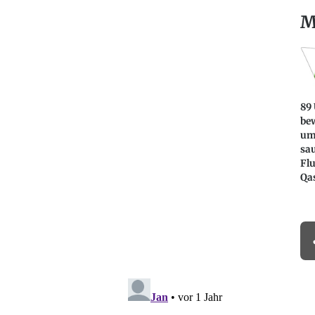
M
89
be
um
sa
Fl
Qa