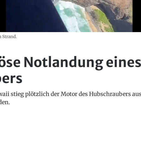
m Strand.
öse Notlandung eine
ers
ii stieg plötzlich der Motor des Hubschraubers aus
den.