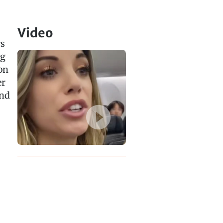
Video
rs
ng
on
er
ind