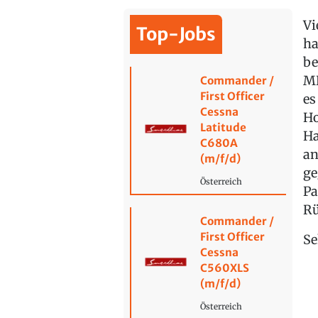
Vi
Top-Jobs
ha
be
MD
Commander /
First Officer
es
Cessna
Ho
Latitude
Ha
C680A
an
(m/f/d)
ge
Österreich
Pa
Rü
Commander /
First Officer
Se
Cessna
C560XLS
(m/f/d)
Österreich