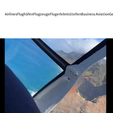
Airlines
Flughäfen
Flugzeuge
Flugerlebnis
Stellen
Business Aviation
Ge