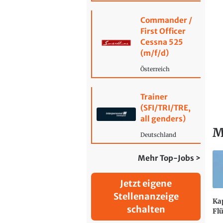
Commander /
First Officer
Cessna 525
(m/f/d)
Österreich
Trainer
(SFI/TRI/TRE,
all genders)
M
Deutschland
Mehr Top-Jobs >
Jetzt eigene
Stellenanzeige
Ka
schalten
Flü