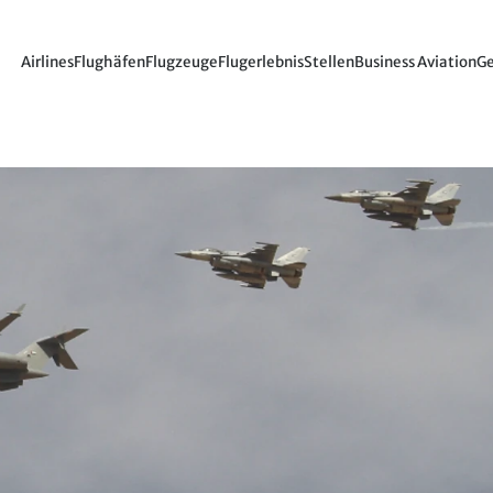
Airlines
Flughäfen
Flugzeuge
Flugerlebnis
Stellen
Business Aviation
Ge