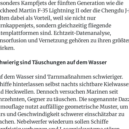
sonders Kampfjets der fünften Generation wie die
ckheed Martin F-35 Lightning II oder die Chengdu J
lten dabei als Vorteil, weil sie nicht nur
rnkappenjets, sondern gleichzeitig fliegende
tenplattformen sind. Echtzeit-Datenanalyse,
nsorfusion und Vernetzung gehören zu ihren größte
ärken.
hwierig sind Täuschungen auf dem Wasser
f dem Wasser sind Tarnmaßnahmen schwieriger.
hiffe hinterlassen selbst nachts sichtbare Kielwasse
d Heckwellen. Dennoch versuchen Marinen seit
hrzehnten, Gegner zu täuschen. Die sogenannte Daz
mouflage nutzt auffällige geometrische Muster, um
rs und Geschwindigkeit schwerer einschätzbar zu
chen. Nebelwerfer wiederum sollen Schiffe