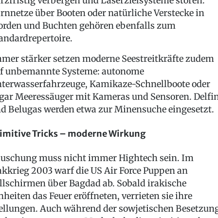
rzfristig verbergen und Laserzielsysteme stören.
rnnetze über Booten oder natürliche Verstecke in
orden und Buchten gehören ebenfalls zum
andardrepertoire.
mer stärker setzen moderne Seestreitkräfte zudem
f unbemannte Systeme: autonome
terwasserfahrzeuge, Kamikaze-Schnellboote oder
gar Meeressäuger mit Kameras und Sensoren. Delfi
d Belugas werden etwa zur Minensuche eingesetzt.
imitive Tricks – moderne Wirkung
uschung muss nicht immer Hightech sein. Im
akkrieg 2003 warf die US Air Force Puppen an
llschirmen über Bagdad ab. Sobald irakische
nheiten das Feuer eröffneten, verrieten sie ihre
ellungen. Auch während der sowjetischen Besetzun