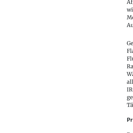
Af
wi
Me
Au
Ge
Fl
Fl
Ra
Wä
al
IR
ge
Tä
Pr