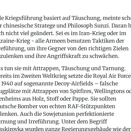
le Kriegsführung basiert auf Täuschung, meinte sc
r chinesische Stratege und Philosoph Sunzi. Daran 
ch nicht viel geändert. Sei es im Iran-Krieg oder im
raine-Krieg - alle Armeen benutzen Taktiken der
reführung, um ihre Gegner von den richtigen Zielen
zulenken und ihre Angriffskraft zu schwächen.
s tun sie mit Attrappen, Täuschung und Tarnung.
reits im Zweiten Weltkrieg setzte die Royal Air Force
 1940 auf sogenannte Decoy-Airfields – falsche
ugplätze mit Attrappen von Spitfires, Wellingtons o
enheims aus Holz, Stoff oder Pappe. Sie sollten
utsche Bomber von echten RAF-Stützpunkten
lenken. Auch die Sowjetunion perfektionierte
rnung und Irreführung. Unter dem Begriff
skirovka wurden ganze Regierungsgebäude wie der