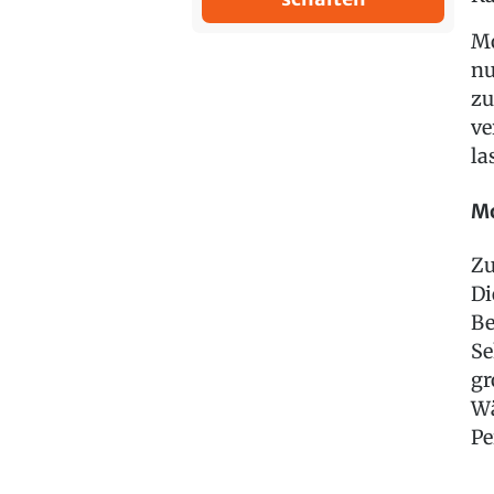
Mo
nu
zu
ve
la
Mo
Zu
Di
Be
Se
gr
Wä
Pe