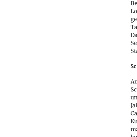
Be
Lo
ge
Ta
Da
Se
St
Sc
Au
Sc
un
Ja
Ca
Ku
ma