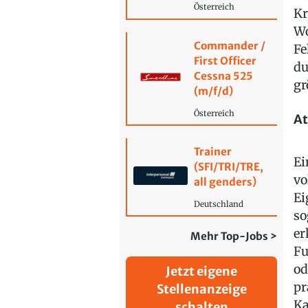
Österreich
Kr
Wo
Commander /
Fe
First Officer
du
Cessna 525
gr
(m/f/d)
Österreich
At
Trainer
Ei
(SFI/TRI/TRE,
vo
all genders)
Ei
Deutschland
so
er
Mehr Top-Jobs >
Fu
od
Jetzt eigene
pr
Stellenanzeige
Ka
schalten