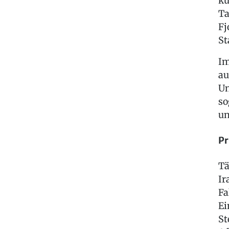
ku
Ta
Fj
St
Im
au
Un
so
un
Pr
Tä
Ir
Fa
Ei
St