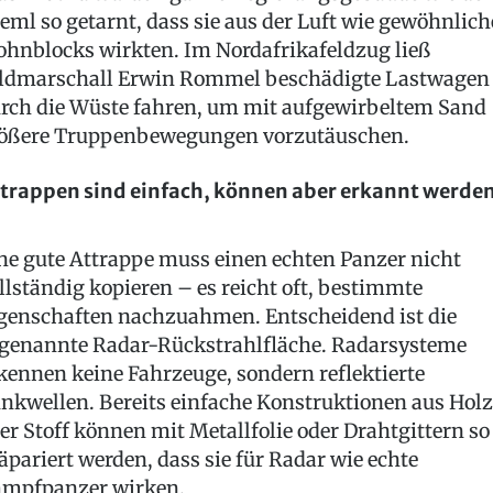
eml so getarnt, dass sie aus der Luft wie gewöhnlich
hnblocks wirkten. Im Nordafrikafeldzug ließ
ldmarschall Erwin Rommel beschädigte Lastwagen
rch die Wüste fahren, um mit aufgewirbeltem Sand
ößere Truppenbewegungen vorzutäuschen.
trappen sind einfach, können aber erkannt werde
ne gute Attrappe muss einen echten Panzer nicht
llständig kopieren – es reicht oft, bestimmte
genschaften nachzuahmen. Entscheidend ist die
genannte Radar-Rückstrahlfläche. Radarsysteme
kennen keine Fahrzeuge, sondern reflektierte
nkwellen. Bereits einfache Konstruktionen aus Holz
er Stoff können mit Metallfolie oder Drahtgittern so
äpariert werden, dass sie für Radar wie echte
mpfpanzer wirken.