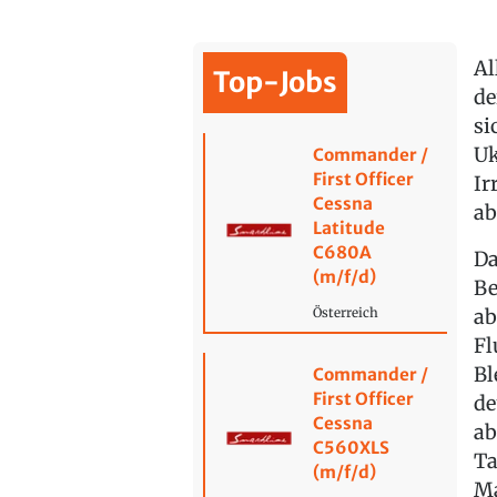
Al
Top-Jobs
de
si
Uk
Commander /
First Officer
Ir
Cessna
ab
Latitude
C680A
Da
(m/f/d)
Be
ab
Österreich
Fl
Bl
Commander /
First Officer
de
Cessna
ab
C560XLS
Ta
(m/f/d)
Ma