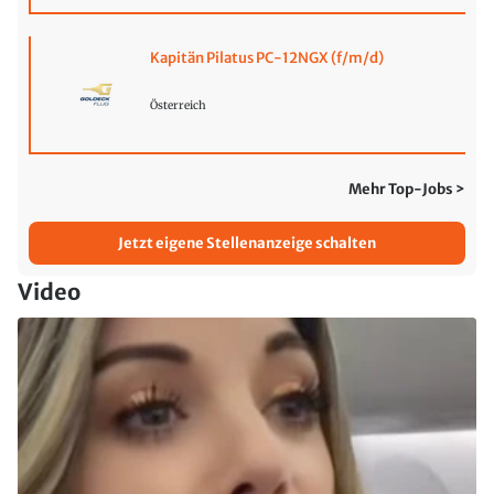
Kapitän Pilatus PC-12NGX (f/m/d)
Österreich
Mehr Top-Jobs >
Jetzt eigene Stellenanzeige schalten
Video