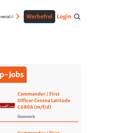
Werbefrei
Login
neral Aviation
Verteidigung
Interviews
Fracht
Geschichte
Sicherheit
Ko
p-Jobs
Commander / First
Officer Cessna Latitude
C680A (m/f/d)
Österreich