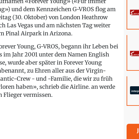
ufnamen «Forever Young» («Für immer
ng») und dem Kennzeichen G-VROS flog am
eitag (30. Oktober) von London Heathrow
ch Las Vegas und am nächsten Tag weiter
m Pinal Airpark in Arizona.
orever Young, G-VROS, begann ihr Leben bei
s im Jahr 2001 unter dem Namen English
se, wurde aber später in Forever Young
benannt, zu Ehren aller aus der Virgin-
lantic-Crew - und -Familie, die wir zu früh
rloren haben», schrieb die Airline. an werde
n Flieger vermissen.