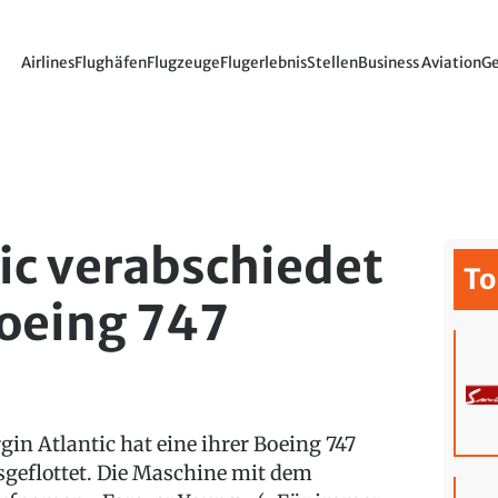
Airlines
Flughäfen
Flugzeuge
Flugerlebnis
Stellen
Business Aviation
Ge
tic verabschiedet
To
Boeing 747
rgin Atlantic hat eine ihrer Boeing 747
sgeflottet. Die Maschine mit dem