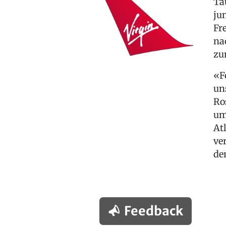
Ta
ju
Fr
na
zu
«F
un
Ro
um
At
ve
de
Feedback