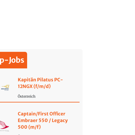
p-Jobs
Kapitän Pilatus PC-
12NGX (f/m/d)
Österreich
Captain/First Officer
Embraer 550 / Legacy
500 (m/f)