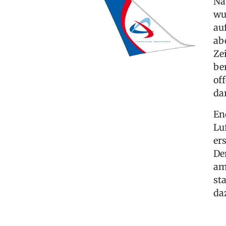
Nä
wu
au
ab
Ze
be
of
dar
En
Lu
er
De
am
st
da