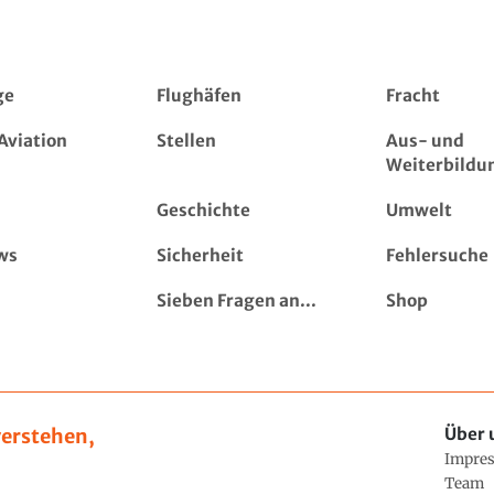
ge
Flughäfen
Fracht
Aviation
Stellen
Aus- und
Weiterbildu
Geschichte
Umwelt
ws
Sicherheit
Fehlersuche
Sieben Fragen an...
Shop
erstehen,
Über 
Impre
Team