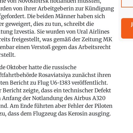
he von Novosibirsk notlanden mussten,
rden von ihrer Arbeitgeberin zur Kündigung
fgefordert. Die beiden Männer haben sich
er geweigert, dies zu tun, schreibt die
itung Izvestia. Sie wurden von Ural Airlines
reits freigestellt, was gemäß der Zeitung MK
fenbar einen Verstoß gegen das Arbeitsrecht
stellt.
de Oktober hatte die russische
ftfahrtbehörde Rosaviatsiya zunächst ihren
sten Bericht zu Flug U6-1383 veröffentlicht.
r Bericht zeigte, dass ein technischer Defekt
 Anfang der Notlandung des Airbus A320
and. Am Ende führten aber Fehler der Piloten
zu, dass dem Flugzeug das Kerosin ausging.