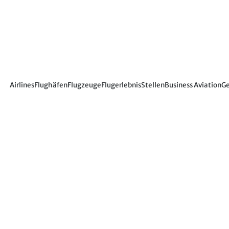
Airlines
Flughäfen
Flugzeuge
Flugerlebnis
Stellen
Business Aviation
Ge