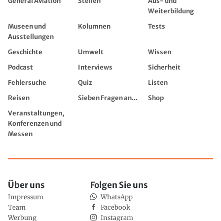
General Aviation
Stellen
Aus- und
Weiterbildung
Museen und
Kolumnen
Tests
Ausstellungen
Geschichte
Umwelt
Wissen
Podcast
Interviews
Sicherheit
Fehlersuche
Quiz
Listen
Reisen
Sieben Fragen an...
Shop
Veranstaltungen,
Konferenzen und
Messen
Über uns
Folgen Sie uns
Impressum
WhatsApp
Team
Facebook
Werbung
Instagram