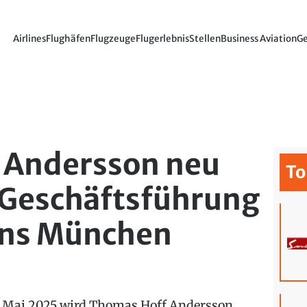
Airlines
Flughäfen
Flugzeuge
Flugerlebnis
Stellen
Business Aviation
Ge
 Andersson neu
To
 Geschäftsführung
ens München
 Mai 2025 wird Thomas Hoff Andersson