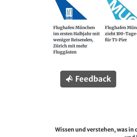
Flughafen München
Flughafen Mün
im ersten Halbjahr mit
zieht 100-Tage
weniger Reisenden,
für T1-Pier
Zürich mit mehr
Fluggästen
Feedback
Wissen und verstehen, was in 