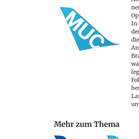
ne
Op
In
de
di
An
Br
wa
le
Fo
be
La
un
Mehr zum Thema