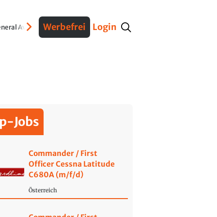
Werbefrei
Login
neral Aviation
Verteidigung
Interviews
Fracht
Geschichte
Sicherheit
Ko
p-Jobs
Commander / First
Officer Cessna Latitude
C680A (m/f/d)
Österreich