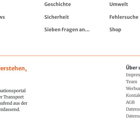
Geschichte
Umwelt
ws
Sicherheit
Fehlersuche
Sieben Fragen an...
Shop
erstehen,
Über 
Impre
Team
Werbu
ationsportal
Konta
ler Transport
AGB
aufend aus der
Datens
 umfassend.
Datens