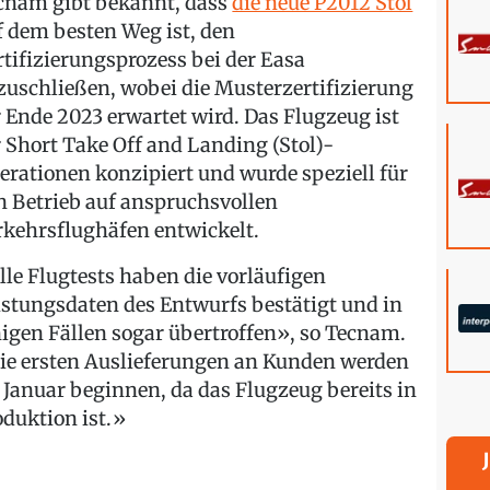
cnam gibt bekannt, dass
die neue P2012 Stol
f dem besten Weg ist, den
rtifizierungsprozess bei der Easa
zuschließen, wobei die Musterzertifizierung
r Ende 2023 erwartet wird. Das Flugzeug ist
r Short Take Off and Landing (Stol)-
erationen konzipiert und wurde speziell für
n Betrieb auf anspruchsvollen
rkehrsflughäfen entwickelt.
lle Flugtests haben die vorläufigen
istungsdaten des Entwurfs bestätigt und in
nigen Fällen sogar übertroffen», so Tecnam.
ie ersten Auslieferungen an Kunden werden
 Januar beginnen, da das Flugzeug bereits in
oduktion ist.»