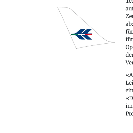
Te
au
Ze
ab
fü
fü
Op
de
Ve
«A
Le
ei
«D
im
Pr