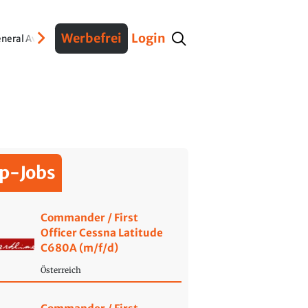
Werbefrei
Login
neral Aviation
Verteidigung
Interviews
Fracht
Geschichte
Sicherheit
Ko
p-Jobs
Commander / First
Officer Cessna Latitude
C680A (m/f/d)
Österreich