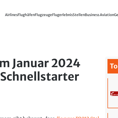
Airlines
Flughäfen
Flugzeuge
Flugerlebnis
Stellen
Business Aviation
Ge
im Januar 2024
To
Schnellstarter