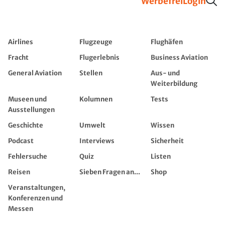
Werbefrei
Login
Airlines
Flugzeuge
Flughäfen
Fracht
Flugerlebnis
Business Aviation
General Aviation
Stellen
Aus- und
Weiterbildung
Museen und
Kolumnen
Tests
Ausstellungen
Geschichte
Umwelt
Wissen
Podcast
Interviews
Sicherheit
Fehlersuche
Quiz
Listen
Reisen
Sieben Fragen an...
Shop
Veranstaltungen,
Konferenzen und
Messen