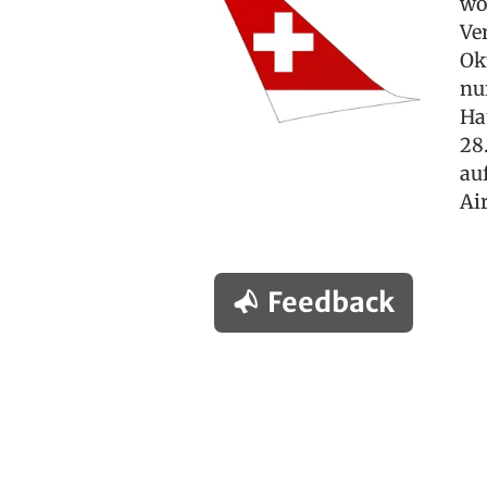
wö
Ve
Ok
nu
Ha
28
au
Ai
Feedback