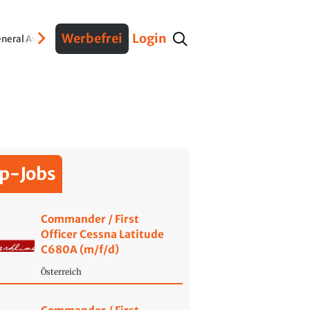
Werbefrei
Login
neral Aviation
Verteidigung
Interviews
Fracht
Geschichte
Sicherheit
Ko
p-Jobs
Commander / First
Officer Cessna Latitude
C680A (m/f/d)
Österreich