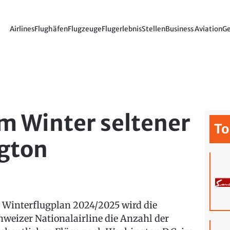
Airlines
Flughäfen
Flugzeuge
Flugerlebnis
Stellen
Business Aviation
Ge
im Winter seltener
To
gton
 Winterflugplan 2024/2025 wird die
hweizer Nationalairline die Anzahl der