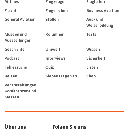
Airlines
Flugzeuge
Flughäfen
Fracht
Flugerlebnis
Business Aviation
General Aviation
Stellen
Aus- und
Weiterbildung
Museen und
Kolumnen
Tests
Ausstellungen
Geschichte
Umwelt
Wissen
Podcast
Interviews
Sicherheit
Fehlersuche
Quiz
Listen
Reisen
Sieben Fragen an...
Shop
Veranstaltungen,
Konferenzen und
Messen
Über uns
Folgen Sie uns