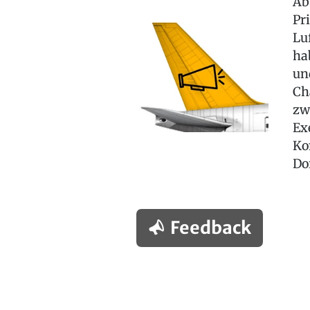
Ab
Pr
Lu
ha
un
Ch
zw
Ex
Ko
Do
Feedback