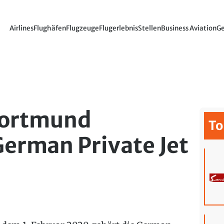
Airlines
Flughäfen
Flugzeuge
Flugerlebnis
Stellen
Business Aviation
Ge
Dortmund
To
erman Private Jet