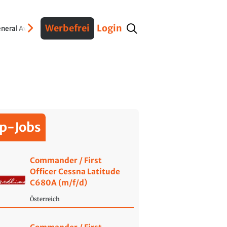
Werbefrei
Login
neral Aviation
Verteidigung
Interviews
Fracht
Geschichte
Sicherheit
Ko
p-Jobs
Commander / First
Officer Cessna Latitude
C680A (m/f/d)
Österreich