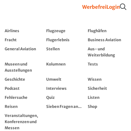
Werbefrei
Login
Airlines
Flugzeuge
Flughäfen
Fracht
Flugerlebnis
Business Aviation
General Aviation
Stellen
Aus- und
Weiterbildung
Museen und
Kolumnen
Tests
Ausstellungen
Geschichte
Umwelt
Wissen
Podcast
Interviews
Sicherheit
Fehlersuche
Quiz
Listen
Reisen
Sieben Fragen an...
Shop
Veranstaltungen,
Konferenzen und
Messen