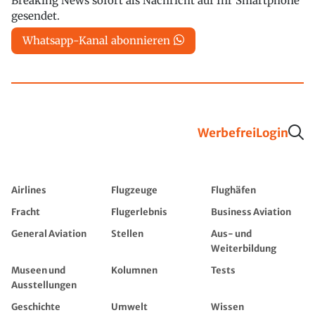
Breaking News sofort als Nachricht auf Ihr Smartphone
gesendet.
Whatsapp-Kanal abonnieren
Werbefrei
Login
Airlines
Flugzeuge
Flughäfen
Fracht
Flugerlebnis
Business Aviation
General Aviation
Stellen
Aus- und
Weiterbildung
Museen und
Kolumnen
Tests
Ausstellungen
Geschichte
Umwelt
Wissen