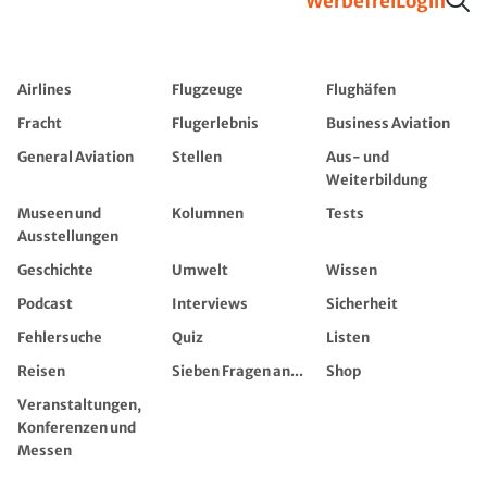
Werbefrei
Login
Airlines
Flugzeuge
Flughäfen
Fracht
Flugerlebnis
Business Aviation
General Aviation
Stellen
Aus- und
Weiterbildung
Museen und
Kolumnen
Tests
Ausstellungen
Geschichte
Umwelt
Wissen
Podcast
Interviews
Sicherheit
Fehlersuche
Quiz
Listen
Reisen
Sieben Fragen an...
Shop
Veranstaltungen,
Konferenzen und
Messen