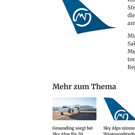
St
di
am 
Mi
Sa
Me
to
Re
Mehr zum Thema
Grounding sorgt bei
Sky Alps nimm
Sky Alps für 20
Winterverbind