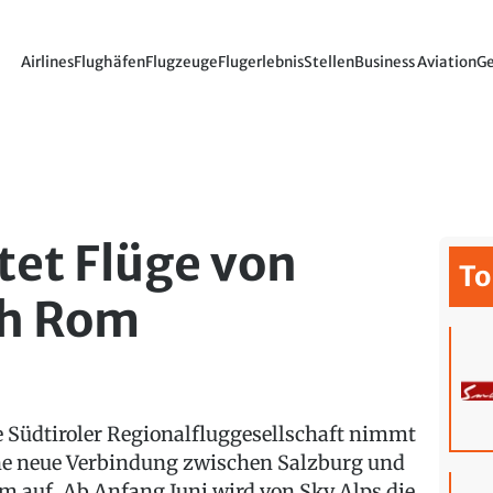
Airlines
Flughäfen
Flugzeuge
Flugerlebnis
Stellen
Business Aviation
Ge
tet Flüge von
To
ch Rom
e Südtiroler Regionalfluggesellschaft nimmt
ne neue Verbindung zwischen Salzburg und
m auf. Ab Anfang Juni wird von Sky Alps die