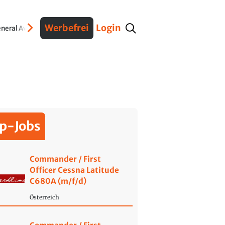
Werbefrei
Login
neral Aviation
Verteidigung
Interviews
Fracht
Geschichte
Sicherheit
Ko
p-Jobs
Commander / First
Officer Cessna Latitude
C680A (m/f/d)
Österreich