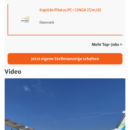
Kapitän Pilatus PC-12NGX (f/m/d)
Österreich
Mehr Top-Jobs >
Jetzt eigene Stellenanzeige schalten
Video