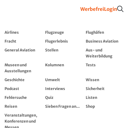
Werbefrei
Login
Airlines
Flugzeuge
Flughäfen
Fracht
Flugerlebnis
Business Aviation
General Aviation
Stellen
Aus- und
Weiterbildung
Museen und
Kolumnen
Tests
Ausstellungen
Geschichte
Umwelt
Wissen
Podcast
Interviews
Sicherheit
Fehlersuche
Quiz
Listen
Reisen
Sieben Fragen an...
Shop
Veranstaltungen,
Konferenzen und
Messen