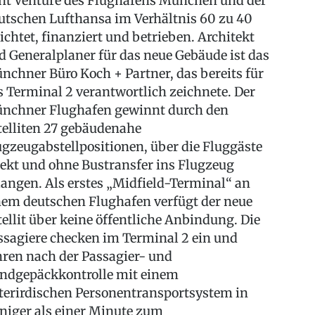
int Venture des Flughafens München und der
utschen Lufthansa im Verhältnis 60 zu 40
richtet, finanziert und betrieben. Architekt
d Generalplaner für das neue Gebäude ist das
nchner Büro Koch + Partner, das bereits für
s Terminal 2 verantwortlich zeichnete. Der
nchner Flughafen gewinnt durch den
telliten 27 gebäudenahe
ugzeugabstellpositionen, über die Fluggäste
rekt und ohne Bustransfer ins Flugzeug
langen. Als erstes „Midfield-Terminal“ an
nem deutschen Flughafen verfügt der neue
tellit über keine öffentliche Anbindung. Die
ssagiere checken im Terminal 2 ein und
hren nach der Passagier- und
ndgepäckkontrolle mit einem
terirdischen Personentransportsystem in
niger als einer Minute zum