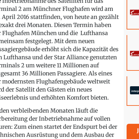
e Inbetriebnahme des Satelliten für das
rminal 2 am Münchner Flughafen wird am
. April 2016 stattfinden, von heute an gezählt
 exakt drei Monaten. Diesen Termin haben
r Flughafen München und die Lufthansa
meinsam festgelegt. Mit dem neuen
ssagiergebäude erhöht sich die Kapazität des
n Lufthansa und der Star Alliance genutzten
rminals 2 um weitere 11 Millionen auf
sgesamt 36 Millionen Passagiere. Als eines
r modernsten Flughafengebäude weltweit
rd der Satellit den Gästen ein neues
iseerlebnis und erhöhten Komfort bieten.
 den verbleibenden Monaten läuft die
rbereitung der Inbetriebnahme auf vollen
uren: Zum einen startet der Endspurt bei der
chnischen Ausrüstung und dem Ausbau der