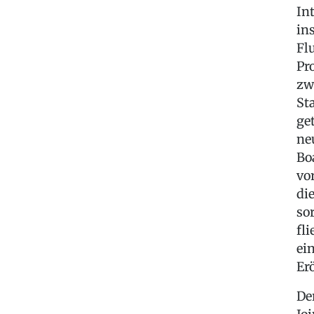
In
in
Fl
Pr
zw
St
ge
ne
Bo
vo
di
so
fl
ei
Er
De