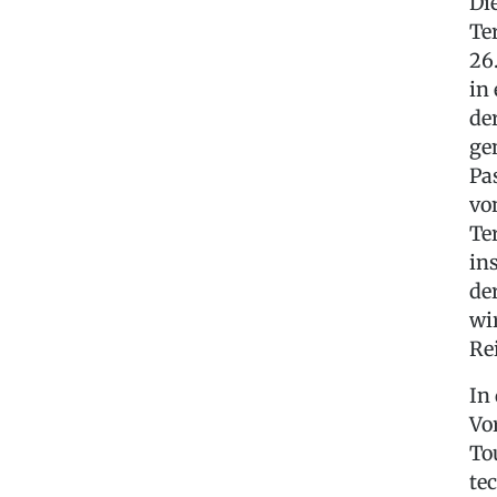
Di
Te
26
in
de
ge
Pa
vo
Te
in
de
wi
Re
In
Vo
To
te