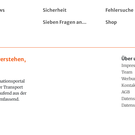
ws
Sicherheit
Fehlersuche
Sieben Fragen an...
Shop
erstehen,
Über 
Impre
Team
Werbu
ationsportal
Konta
ler Transport
AGB
aufend aus der
Datens
 umfassend.
Datens