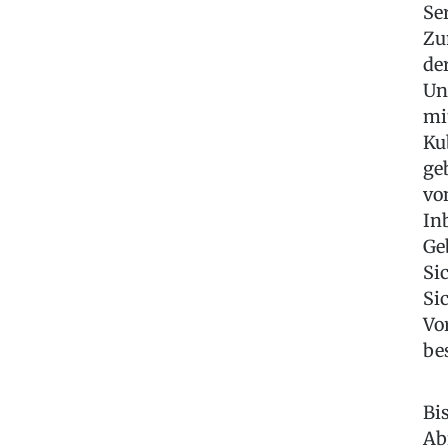
Se
Zu
de
Un
mi
Ku
ge
vo
In
Ge
Si
Si
Vo
be
Bi
Ab