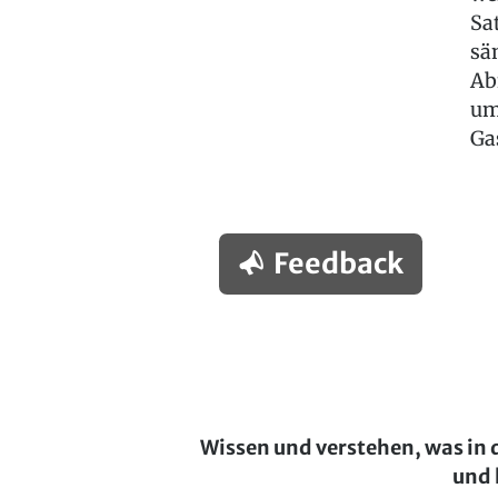
Sa
sä
Ab
um
Ga
Feedback
Wissen und verstehen, was in 
und 