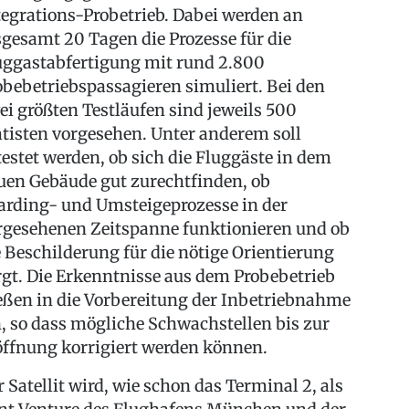
tegrations-Probetrieb. Dabei werden an
sgesamt 20 Tagen die Prozesse für die
uggastabfertigung mit rund 2.800
obebetriebspassagieren simuliert. Bei den
ei größten Testläufen sind jeweils 500
atisten vorgesehen. Unter anderem soll
testet werden, ob sich die Fluggäste in dem
uen Gebäude gut zurechtfinden, ob
arding- und Umsteigeprozesse in der
rgesehenen Zeitspanne funktionieren und ob
e Beschilderung für die nötige Orientierung
rgt. Die Erkenntnisse aus dem Probebetrieb
ießen in die Vorbereitung der Inbetriebnahme
n, so dass mögliche Schwachstellen bis zur
öffnung korrigiert werden können.
r Satellit wird, wie schon das Terminal 2, als