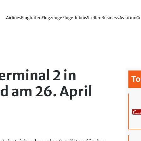
Airlines
Flughäfen
Flugzeuge
Flugerlebnis
Stellen
Business Aviation
Ge
Terminal 2 in
To
 am 26. April