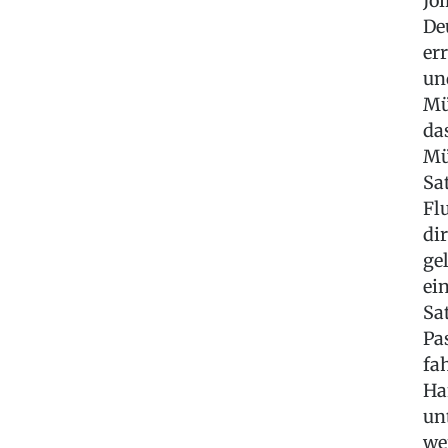
Jo
De
er
un
Mü
da
Mü
Sa
Fl
di
ge
ei
Sa
Pa
fa
Ha
un
we