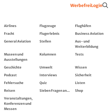
Werbefrei
Login
Airlines
Flugzeuge
Flughäfen
Fracht
Flugerlebnis
Business Aviation
General Aviation
Stellen
Aus- und
Weiterbildung
Museen und
Kolumnen
Tests
Ausstellungen
Geschichte
Umwelt
Wissen
Podcast
Interviews
Sicherheit
Fehlersuche
Quiz
Listen
Reisen
Sieben Fragen an...
Shop
Veranstaltungen,
Konferenzen und
Messen