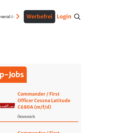
Werbefrei
Login
neral Aviation
Verteidigung
Interviews
Fracht
Geschichte
Sicherheit
Ko
p-Jobs
Commander / First
Officer Cessna Latitude
C680A (m/f/d)
Österreich