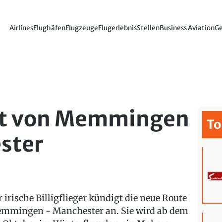
Airlines
Flughäfen
Flugzeuge
Flugerlebnis
Stellen
Business Aviation
Ge
egt von Memmingen
To
ster
r irische Billigflieger kündigt die neue Route
mmingen - Manchester an. Sie wird ab dem