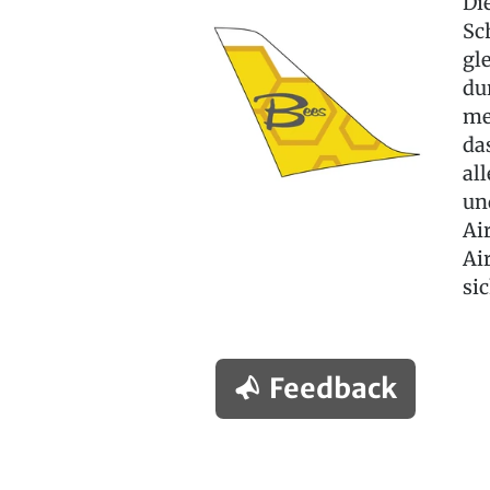
Di
Sc
gl
du
me
da
al
un
Ai
Ai
si
Feedback