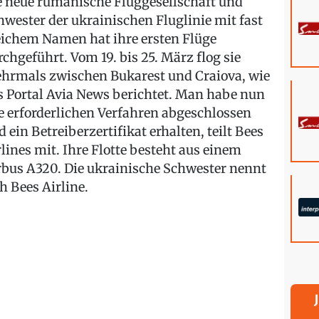
e neue rumänische Fluggesellschaft und
hwester der ukrainischen Fluglinie mit fast
eichem Namen hat ihre ersten Flüge
rchgeführt. Vom 19. bis 25. März flog sie
hrmals zwischen Bukarest und Craiova, wie
s Portal Avia News berichtet. Man habe nun
le erforderlichen Verfahren abgeschlossen
d ein Betreiberzertifikat erhalten, teilt Bees
rlines mit. Ihre Flotte besteht aus einem
rbus A320. Die ukrainische Schwester nennt
ch Bees Airline.