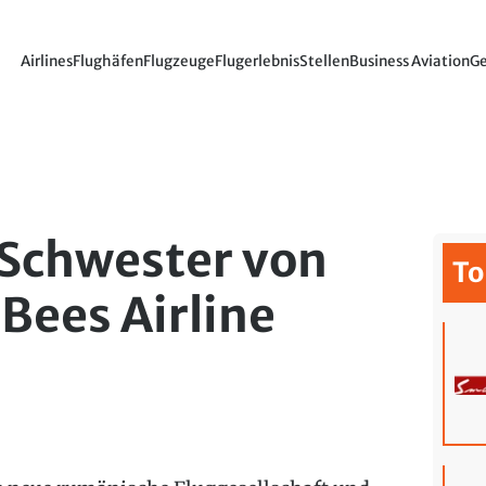
Airlines
Flughäfen
Flugzeuge
Flugerlebnis
Stellen
Business Aviation
Ge
Schwester von
To
 Bees Airline