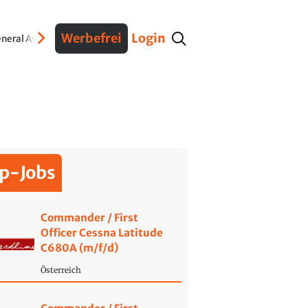
Werbefrei
Login
neral Aviation
Verteidigung
Interviews
Fracht
Geschichte
Sicherheit
Ko
p-Jobs
Commander / First
Officer Cessna Latitude
C680A (m/f/d)
Österreich