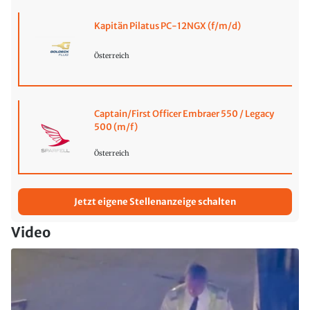
Kapitän Pilatus PC-12NGX (f/m/d)
Österreich
Captain/First Officer Embraer 550 / Legacy
500 (m/f)
Österreich
Jetzt eigene Stellenanzeige schalten
Video