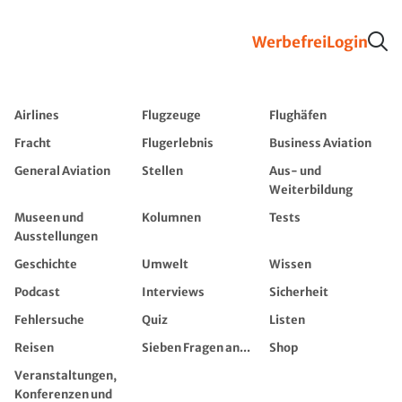
Werbefrei
Login
Airlines
Flugzeuge
Flughäfen
Fracht
Flugerlebnis
Business Aviation
General Aviation
Stellen
Aus- und
Weiterbildung
Museen und
Kolumnen
Tests
Ausstellungen
Geschichte
Umwelt
Wissen
Podcast
Interviews
Sicherheit
Fehlersuche
Quiz
Listen
Reisen
Sieben Fragen an...
Shop
Veranstaltungen,
Konferenzen und