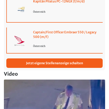
Kapitän Pilatus PC-12NGX (f/m/d)
Österreich
Captain/First Officer Embraer 550 / Legacy
500 (m/f)
Österreich
Jetzt eigene Stellenanzeige schalten
Video