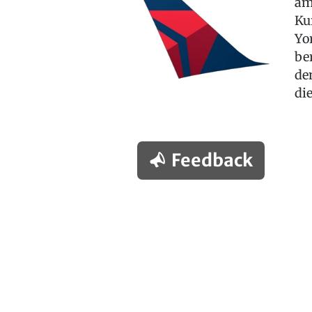
am
Ku
Yo
be
de
di
Feedback