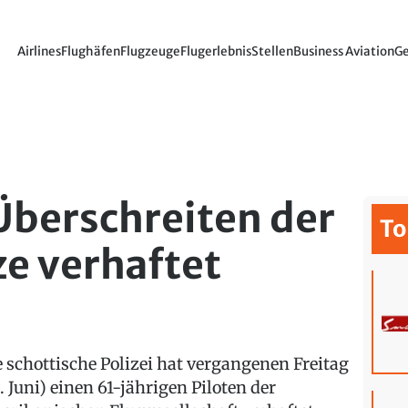
Airlines
Flughäfen
Flugzeuge
Flugerlebnis
Stellen
Business Aviation
Ge
Überschreiten der
To
e verhaftet
e schottische Polizei hat vergangenen Freitag
. Juni) einen 61-jährigen Piloten der