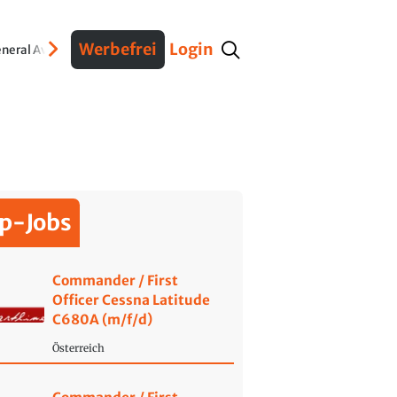
Werbefrei
Login
neral Aviation
Verteidigung
Interviews
Fracht
Geschichte
Sicherheit
Ko
p-Jobs
Commander / First
Officer Cessna Latitude
C680A (m/f/d)
Österreich