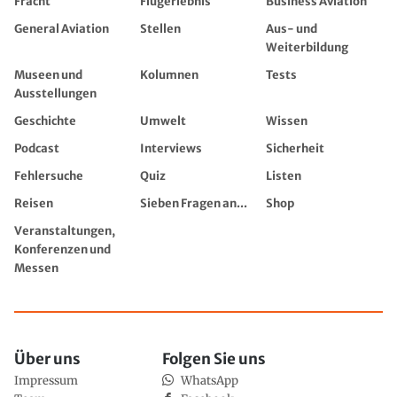
Fracht
Flugerlebnis
Business Aviation
General Aviation
Stellen
Aus- und
Weiterbildung
Museen und
Kolumnen
Tests
Ausstellungen
Geschichte
Umwelt
Wissen
Podcast
Interviews
Sicherheit
Fehlersuche
Quiz
Listen
Reisen
Sieben Fragen an...
Shop
Veranstaltungen,
Konferenzen und
Messen
Über uns
Folgen Sie uns
Impressum
WhatsApp