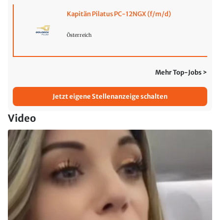
Kapitän Pilatus PC-12NGX (f/m/d)
Österreich
Mehr Top-Jobs >
Jetzt eigene Stellenanzeige schalten
Video