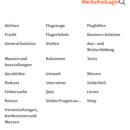
Werbefrei
Login
Airlines
Flugzeuge
Flughäfen
Fracht
Flugerlebnis
Business Aviation
General Aviation
Stellen
Aus- und
Weiterbildung
Museen und
Kolumnen
Tests
Ausstellungen
Geschichte
Umwelt
Wissen
Podcast
Interviews
Sicherheit
Fehlersuche
Quiz
Listen
Reisen
Sieben Fragen an...
Shop
Veranstaltungen,
Konferenzen und
Messen