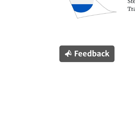
St
Tr
Feedback