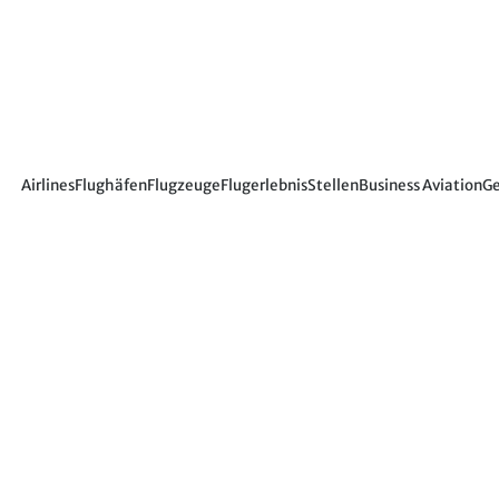
Airlines
Flughäfen
Flugzeuge
Flugerlebnis
Stellen
Business Aviation
Ge