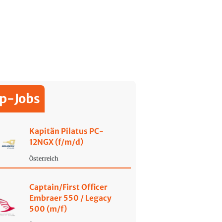
p-Jobs
Kapitän Pilatus PC-
12NGX (f/m/d)
Österreich
Captain/First Officer
Embraer 550 / Legacy
500 (m/f)