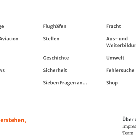
ge
Flughäfen
Fracht
Aviation
Stellen
Aus- und
Weiterbildu
Geschichte
Umwelt
ws
Sicherheit
Fehlersuche
Sieben Fragen an...
Shop
erstehen,
Über 
Impre
Team