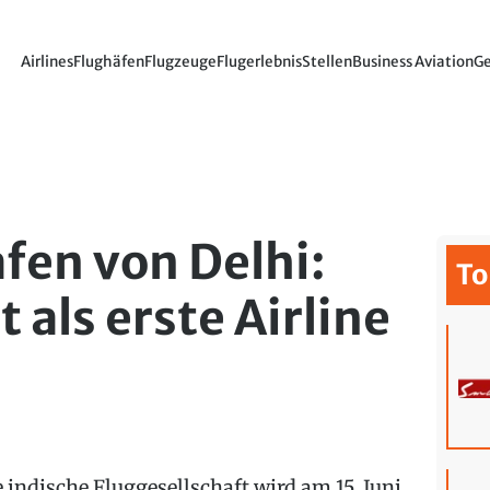
Airlines
Flughäfen
Flugzeuge
Flugerlebnis
Stellen
Business Aviation
Ge
fen von Delhi:
To
t als erste Airline
e indische Fluggesellschaft wird am 15. Juni