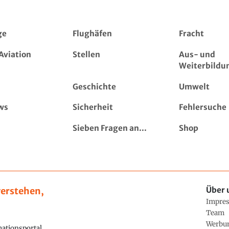
ge
Flughäfen
Fracht
Aviation
Stellen
Aus- und
Weiterbildu
Geschichte
Umwelt
ws
Sicherheit
Fehlersuche
Sieben Fragen an...
Shop
erstehen,
Über 
Impre
Team
Werbu
ationsportal