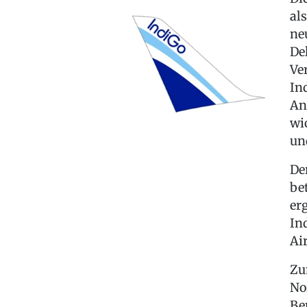
al
ne
De
Ve
In
An
wi
un
De
be
er
In
Ai
Zu
No
Be