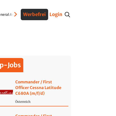
Werbefrei
Login
neral Aviation
Verteidigung
Interviews
Fracht
Geschichte
Sicherheit
Ko
p-Jobs
Commander / First
Officer Cessna Latitude
C680A (m/f/d)
Österreich