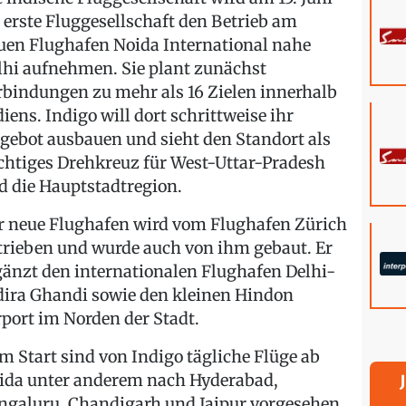
s erste Fluggesellschaft den Betrieb am
uen Flughafen Noida International nahe
lhi aufnehmen. Sie plant zunächst
rbindungen zu mehr als 16 Zielen innerhalb
diens. Indigo will dort schrittweise ihr
gebot ausbauen und sieht den Standort als
chtiges Drehkreuz für West-Uttar-Pradesh
d die Hauptstadtregion.
r neue Flughafen wird vom Flughafen Zürich
trieben und wurde auch von ihm gebaut. Er
gänzt den internationalen Flughafen Delhi-
dira Ghandi sowie den kleinen Hindon
rport im Norden der Stadt.
m Start sind von Indigo tägliche Flüge ab
ida unter anderem nach Hyderabad,
ngaluru, Chandigarh und Jaipur vorgesehen.