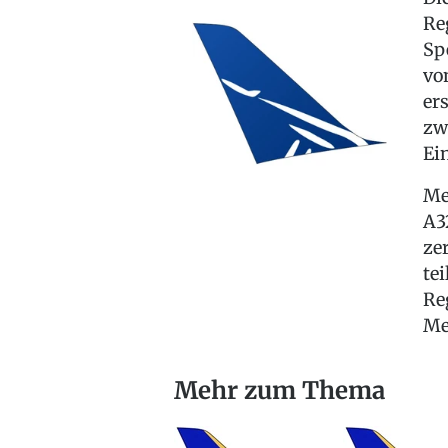
Re
Sp
vo
er
zw
Ei
Me
A3
ze
te
Re
Me
Mehr zum Thema