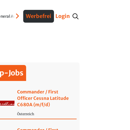
Werbefrei
Login
neral Aviation
Verteidigung
Interviews
Fracht
Geschichte
Sicherheit
Ko
p-Jobs
Commander / First
Officer Cessna Latitude
C680A (m/f/d)
Österreich