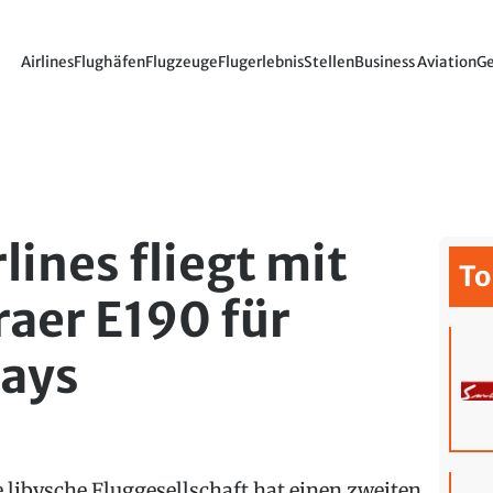
Airlines
Flughäfen
Flugzeuge
Flugerlebnis
Stellen
Business Aviation
Ge
lines fliegt mit
To
aer E190 für
ays
e libysche Fluggesellschaft hat einen zweiten