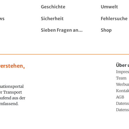
Geschichte
Umwelt
ws
Sicherheit
Fehlersuche
Sieben Fragen an...
Shop
erstehen,
Über 
Impre
Team
Werbu
ationsportal
Konta
ler Transport
AGB
aufend aus der
Datens
 umfassend.
Datens