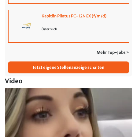
Kapitän Pilatus PC-12NGX (f/m/d)
Österreich
Mehr Top-Jobs >
Jetzt eigene Stellenanzeige schalten
Video