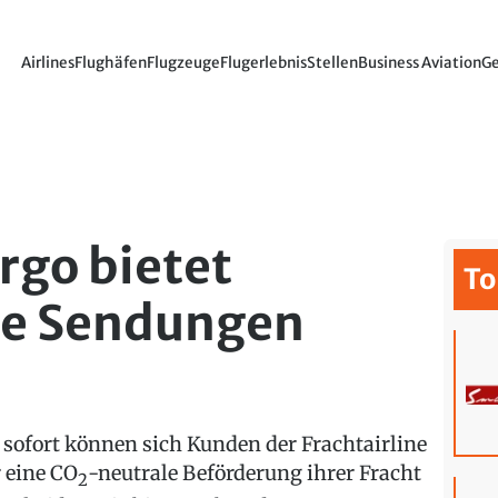
Airlines
Flughäfen
Flugzeuge
Flugerlebnis
Stellen
Business Aviation
Ge
rgo bietet
To
le Sendungen
 sofort können sich Kunden der Frachtairline
r eine CO
-neutrale Beförderung ihrer Fracht
2