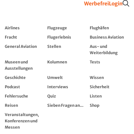
Werbefrei
Login
Airlines
Flugzeuge
Flughäfen
Fracht
Flugerlebnis
Business Aviation
General Aviation
Stellen
Aus- und
Weiterbildung
Museen und
Kolumnen
Tests
Ausstellungen
Geschichte
Umwelt
Wissen
Podcast
Interviews
Sicherheit
Fehlersuche
Quiz
Listen
Reisen
Sieben Fragen an...
Shop
Veranstaltungen,
Konferenzen und
Messen