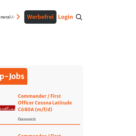
Werbefrei
Login
neral Aviation
Verteidigung
Interviews
Fracht
Geschichte
Sicherheit
Ko
p-Jobs
Commander / First
Officer Cessna Latitude
C680A (m/f/d)
Österreich