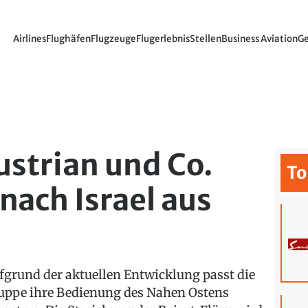
Airlines
Flughäfen
Flugzeuge
Flugerlebnis
Stellen
Business Aviation
Ge
ustrian und Co.
To
nach Israel aus
fgrund der aktuellen Entwicklung passt die
uppe ihre Bedienung des Nahen Ostens