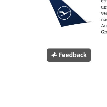
er
um
ve
na
Au
Gr
Feedback