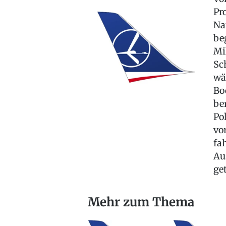
Pr
Na
be
Mi
Sc
wä
Bo
be
Po
vo
fa
Au
ge
Mehr zum Thema