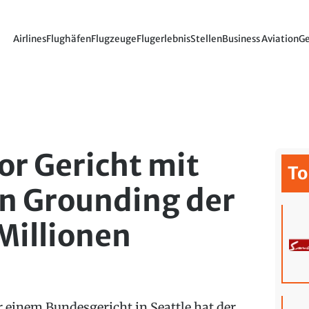
Airlines
Flughäfen
Flugzeuge
Flugerlebnis
Stellen
Business Aviation
Ge
vor Gericht mit
To
n Grounding der
Millionen
r einem Bundesgericht in Seattle hat der