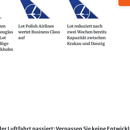
ten
Lot Polish Airlines
Lot reduziert nach
Douglas
wertet Business Class
zwei Wochen bereits
Lot
auf
Kapazität zwischen
Flüge
Krakau und Danzig
ockholm
der Luftfahrt passiert: Verpassen Sie keine Entwick