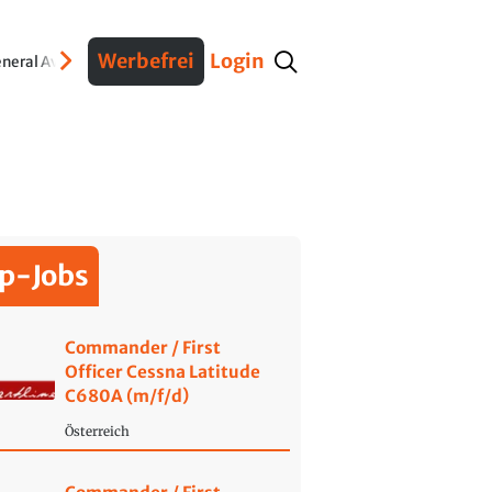
Werbefrei
Login
neral Aviation
Verteidigung
Interviews
Fracht
Geschichte
Sicherheit
Ko
p-Jobs
Commander / First
Officer Cessna Latitude
C680A (m/f/d)
Österreich