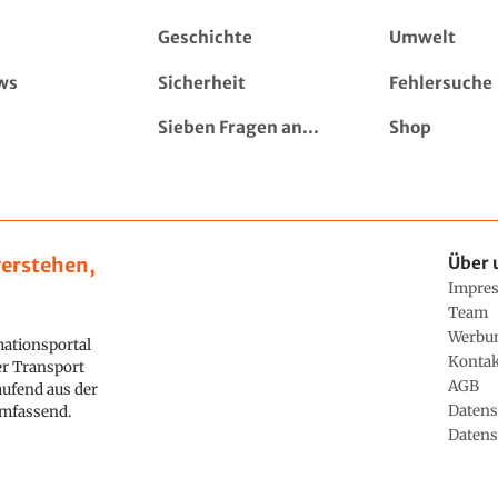
Geschichte
Umwelt
ws
Sicherheit
Fehlersuche
Sieben Fragen an...
Shop
erstehen,
Über 
Impre
Team
Werbu
ationsportal
Konta
ler Transport
AGB
aufend aus der
Datens
 umfassend.
Datens