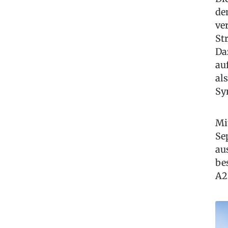
de
ve
St
Da
au
al
Sy
Mi
Se
au
be
A2