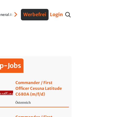
Werbefrei
Login
neral Aviation
Verteidigung
Interviews
Fracht
Geschichte
Sicherheit
Ko
p-Jobs
Commander / First
Officer Cessna Latitude
C680A (m/f/d)
Österreich