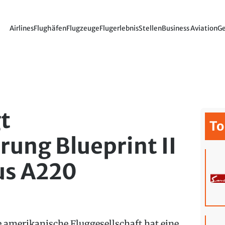
Airlines
Flughäfen
Flugzeuge
Flugerlebnis
Stellen
Business Aviation
Ge
gt
To
rung Blueprint II
us A220
e amerikanische Fluggesellschaft hat eine