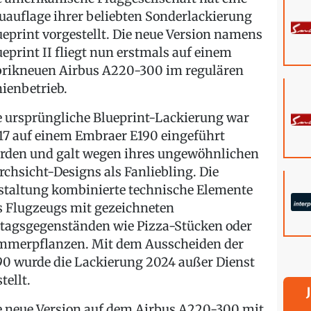
uauflage ihrer beliebten Sonderlackierung
ueprint vorgestellt. Die neue Version namens
ueprint II fliegt nun erstmals auf einem
brikneuen Airbus A220-300 im regulären
nienbetrieb.
e ursprüngliche Blueprint-Lackierung war
17 auf einem Embraer E190 eingeführt
rden und galt wegen ihres ungewöhnlichen
rchsicht-Designs als Fanliebling. Die
staltung kombinierte technische Elemente
s Flugzeugs mit gezeichneten
ltagsgegenständen wie Pizza-Stücken oder
mmerpflanzen. Mit dem Ausscheiden der
90 wurde die Lackierung 2024 außer Dienst
tellt.
e neue Version auf dem Airbus A220-300 mit