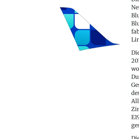
Ne
Bl
Bl
fa
Li
Di
20
wo
Du
Ge
de
Al
Zi
E1
ges
Di