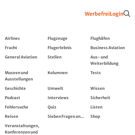
Werbefrei
Login
Airlines
Flugzeuge
Flughäfen
Fracht
Flugerlebnis
Business Aviation
General Aviation
Stellen
Aus- und
Weiterbildung
Museen und
Kolumnen
Tests
Ausstellungen
Geschichte
Umwelt
Wissen
Podcast
Interviews
Sicherheit
Fehlersuche
Quiz
Listen
Reisen
Sieben Fragen an...
Shop
Veranstaltungen,
Konferenzen und