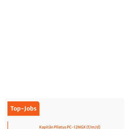
Top-Jobs
Kapitän Pilatus PC-12NGX (f/m/d)