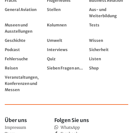
Fracht
Flugerlebnis
Business Aviation
General Aviation
Stellen
Aus- und
Weiterbildung
Museen und
Kolumnen
Tests
Ausstellungen
Geschichte
Umwelt
Wissen
Podcast
Interviews
Sicherheit
Fehlersuche
Quiz
Listen
Reisen
Sieben Fragen an...
Shop
Veranstaltungen,
Konferenzen und
Messen
Über uns
Folgen Sie uns
Impressum
WhatsApp