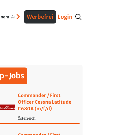
Werbefrei
Login
neral Aviation
Verteidigung
Interviews
Fracht
Geschichte
Sicherheit
Ko
p-Jobs
Commander / First
Officer Cessna Latitude
C680A (m/f/d)
Österreich