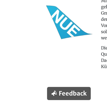
Mi
ge
Gm
de
Vo
so
we
Di
Qu
Da
Kü
Feedback