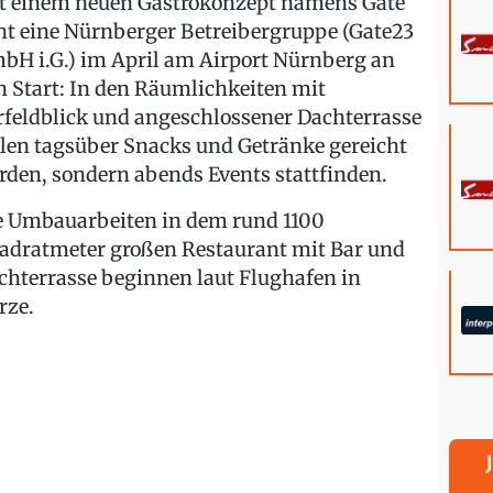
t einem neuen Gastrokonzept namens Gate
ht eine Nürnberger Betreibergruppe (Gate23
bH i.G.) im April am Airport Nürnberg an
n Start: In den Räumlichkeiten mit
rfeldblick und angeschlossener Dachterrasse
llen tagsüber Snacks und Getränke gereicht
rden, sondern abends Events stattfinden.
e Umbauarbeiten in dem rund 1100
adratmeter großen Restaurant mit Bar und
chterrasse beginnen laut Flughafen in
rze.