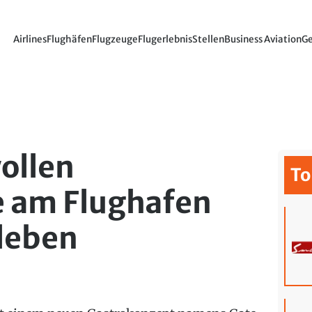
Airlines
Flughäfen
Flugzeuge
Flugerlebnis
Stellen
Business Aviation
Ge
ollen
To
e am Flughafen
leben